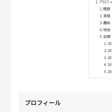
プロフ
略歴
資格
趣味
特技
目標
2
2
2
2
2
プロフィール