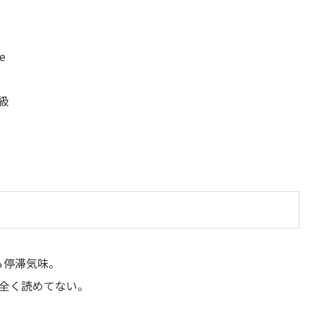
te
級
ら停滞気味。
ら全く読めてない。