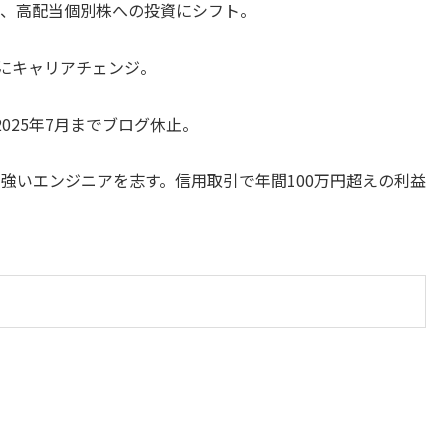
ため、高配当個別株への投資にシフト。
Eにキャリアチェンジ。
2025年7月までブログ休止。
クに強いエンジニアを志す。信用取引で年間100万円超えの利益