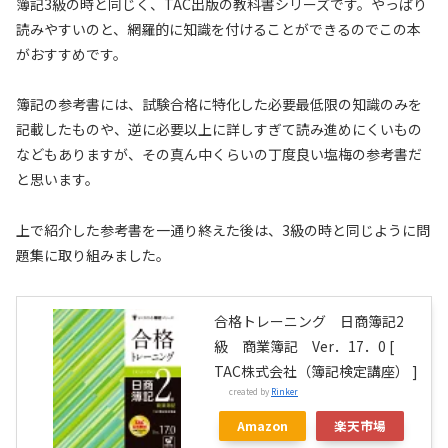
簿記3級の時と同じく、TAC出版の教科書シリーズです。やっぱり
読みやすいのと、網羅的に知識を付けることができるのでこの本
がおすすめです。
簿記の参考書には、試験合格に特化した必要最低限の知識のみを
記載したものや、逆に必要以上に詳しすぎて読み進めにくいもの
などもありますが、その真ん中くらいの丁度良い塩梅の参考書だ
と思います。
上で紹介した参考書を一通り終えた後は、3級の時と同じように問
題集に取り組みました。
合格トレーニング 日商簿記2
級 商業簿記 Ver．17．0 [
TAC株式会社（簿記検定講座） ]
created by
Rinker
Amazon
楽天市場