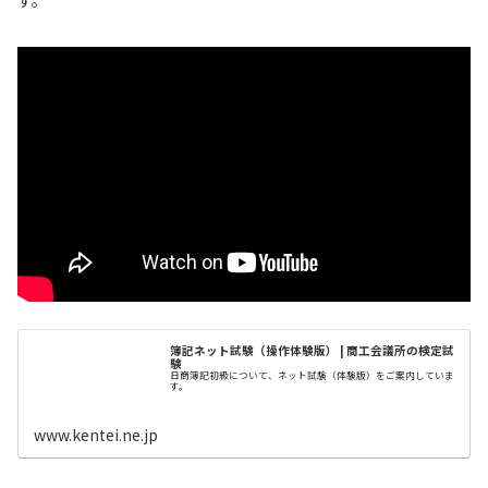
簿記ネット試験（操作体験版） | 商工会議所の検定試
験
日商簿記初級について、ネット試験（体験版）をご案内していま
す。
www.kentei.ne.jp