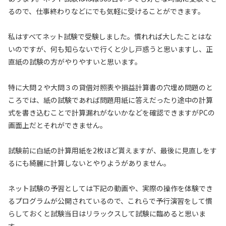
るので、仕事終わりなどにでも気軽に受けることができます。
私はすべてネット試験で受験しました。慣れれば大したことはな
いのですが、何も知らないで行くと少し戸惑うと思いますし、正
直紙の試験の方がやりやすいと思います。
特に大問２や大問３の貸借対照表や損益計算書の穴埋め問題のと
ころでは、紙の試験であれば問題用紙に答えだったり途中の計算
式を書き込むことで計算漏れがないかなどを確認できますがPCの
画面上だとそれができません。
試験前に白紙の計算用紙を
2
枚ほど貰えますが、最後に見直しをす
るにも綺麗に計算しないとやりようがありません。
ネット試験の予習としては下記の動画や、実際の操作を体験でき
るプログラムが公開されているので、これらで予行演習をして慣
らしておくと試験当日はリラックスして試験に臨めると思いま
す。