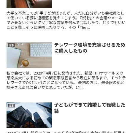
大学を卒業して2年半ほどが経ったが、未だに自分がいち会社員とし
て働いている姿に違和感を覚えてしまう。 取引先との会議やメール
で必要ないくらいクソ丁寧な言葉を選んで会話したり、どうでもいい
ことを難しそうに説明したりする、その「The ...
テレワーク環境を充実させるため
仕事
に購入したもの
私の会社では、2020年4月7日に発令された、新型コロナウイルスの
感染拡大による初めての緊急事態宣言から現在に至るまで、ずっとテ
レワークでOKということになっている。 最初の方は、最低限の机と
椅子さえあれば良いかと思っていたが、1年...
子どもができて結婚して転職した
仕事
話
2022年12月に新卒で入社してから約3年半勤めた会社を辞めて転職す