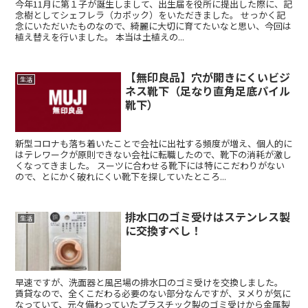
今年11月に第１子が誕生しまして、出生届を役所に提出した際に、記
念樹としてシェフレラ（カポック）をいただきました。 せっかく記
念にいただいたものなので、綺麗に大切に育てたいなと思い、今回は
植え替えを行いました。 本当は土植えの...
【無印良品】穴が開きにくいビジ
生活
ネス靴下（足なり直角足底パイル
靴下）
新型コロナも落ち着いたことで会社に出社する頻度が増え、個人的に
はテレワークが原則できない会社に転職したので、靴下の消耗が激し
くなってきました。 スーツに合わせる靴下には特にこだわりがない
ので、とにかく破れにくい靴下を探していたところ...
排水口のゴミ受けはステンレス製
生活
に交換すべし！
早速ですが、洗面器と風呂場の排水口のゴミ受けを交換しました。
賃貸なので、全くこだわる必要のない部分なんですが、ヌメりが気に
なっていて、元々備わっていたプラスチック製のゴミ受けから金属製